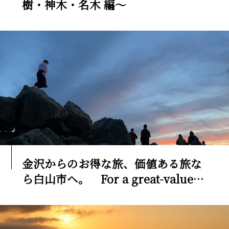
樹・神木・名木 編～
金沢からのお得な旅、価値ある旅な
ら白山市へ。 For a great-value
trip from Kanazawa, head to
Hakusan City.