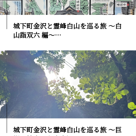
城下町金沢と霊峰白山を巡る旅 ～白
山詣双六 編～
城下町金沢と霊峰白山を巡る旅 ～巨