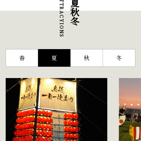
春
夏
秋
冬