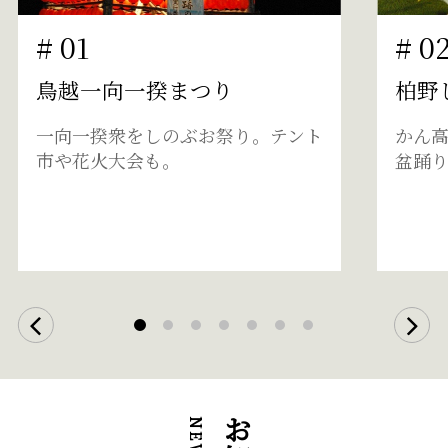
鳥越一向一揆まつり
柏野じ
一向一揆衆をしのぶお祭り。テント
かん高
市や花火大会も。
盆踊り