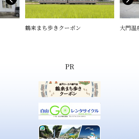
鶴来まち歩きクーポン
大門温