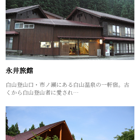
永井旅館
白山登山口・市ノ瀬にある白山温泉の一軒宿。古
くから白山登山者に愛され…