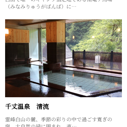
（みなみりゅうがばんば）に…
千丈温泉 清流
霊峰白山の麓、季節の彩りの中で過ごす寛ぎの
宿。大自然の緑に囲まれ、直…