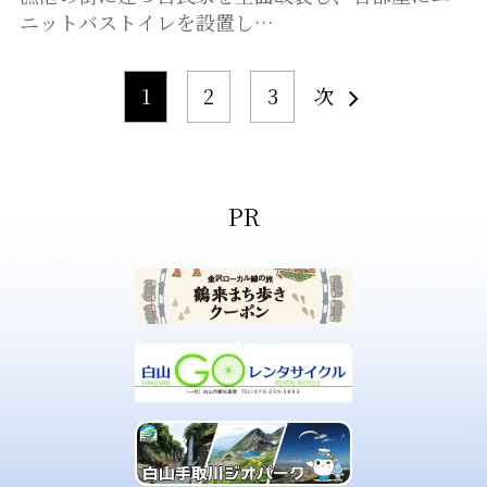
ニットバストイレを設置し…
1
2
3
次