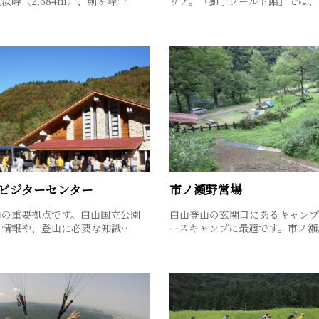
汝峰（2,684ｍ）、剣ヶ峰…
リア。「獅子ワールド館」では、
ビジターセンター
市ノ瀬野営場
山の重要拠点です。白山国立公園
白山登山の玄関口にあるキャンプ
る情報や、登山に必要な知識…
ースキャンプに最適です。市ノ瀬