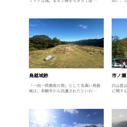
ミックな滝。まるで綿をちぎって落…
ｍ）、大
鳥越城跡
市ノ瀬
「一向一揆最後の砦」として名高い鳥越
白山登
城は、本願寺から派遣されたといわ…
に関す