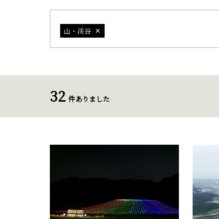
山・渓谷
32
件ありました