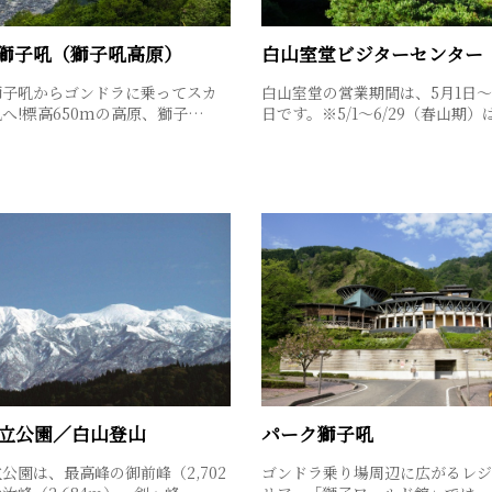
獅子吼（獅子吼高原）
白山室堂ビジターセンター
獅子吼からゴンドラに乗ってスカ
白山室堂の営業期間は、5月1日～1
へ!標高650mの高原、獅子…
日です。※5/1～6/29（春山期）
立公園／白山登山
パーク獅子吼
公園は、最高峰の御前峰（2,702
ゴンドラ乗り場周辺に広がるレジ