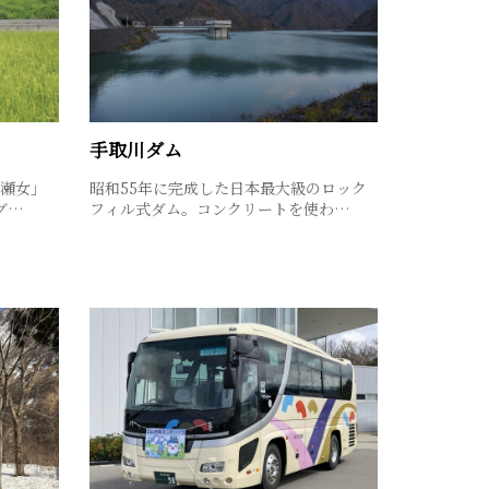
手取川ダム
瀬女」
昭和55年に完成した日本最大級のロック
グ…
フィル式ダム。コンクリートを使わ…