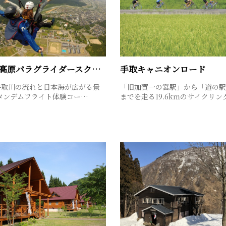
獅子吼高原パラグライダースクール
手取キャニオンロード
手取川の流れと日本海が広がる景
「旧加賀一の宮駅」から「道の駅
タンデムフライト体験コー…
までを走る19.6kｍのサイクリン