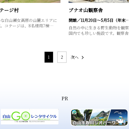
テージ村
ブナオ山観察舎
かな白山瀬女高原の山麓エリアに
開館／11月20日～5月5日（年末
。コテージは、8名様用7棟…
自然の中に生きる野生動物を観察
国内でも珍しい施設です。観察舎
1
2
次へ