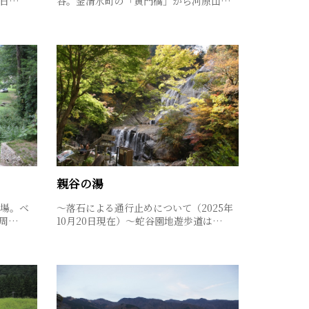
日…
谷。釜清水町の「黄門橋」から河原山…
親谷の湯
場。ベ
〜落石による通行止めについて（2025年
周…
10月20日現在）～蛇谷園地遊歩道は…