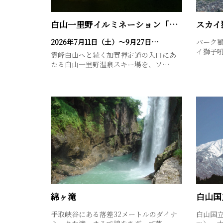
白山一里野イルミネーション「灯りでつなぐ白山」～灯りに祈り…
スカイ
2026年7月11日（土）～9月27日…
パーク
イ獅子吼
霊峰白山へと続く加賀禅定道の入口にあ
たる白山一里野温泉スキー場を、ソ…
綿ヶ滝
白山国
手取峡谷にある落差32メートルのダイナ
白山国立