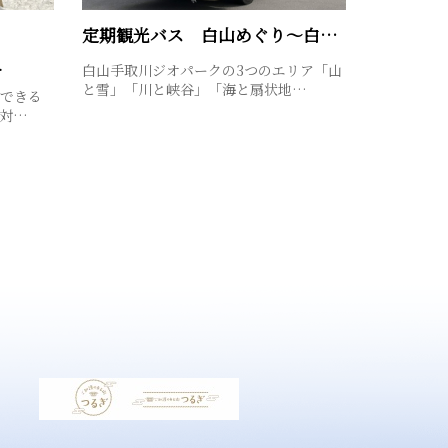
定期観光バス 白山めぐり～白山手取川ジオパーク号～
…
白山手取川ジオパークの3つのエリア「山
と雪」「川と峡谷」「海と扇状地…
できる
対…