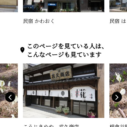
民宿 かわおく
民宿 
このページを見ている人は、
こんなページも見ています
こうじきぬや 武久商店
根倉谷