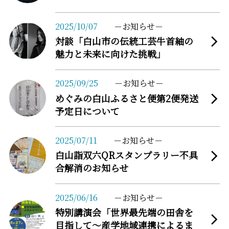
more
2025/10/07
お知らせ
対談「白山市の伝統工芸牛首紬の
魅力と未来に向けた挑戦」
more
2025/09/25
お知らせ
めぐみの白山ふるさと便第2便発送
予定日について
more
2025/07/11
お知らせ
白山詣双六QRスタンプラリー不具
合解消のお知らせ
more
2025/06/16
お知らせ
特別講演会「世界最先端の田舎を
目指して～産学地域連携によるま