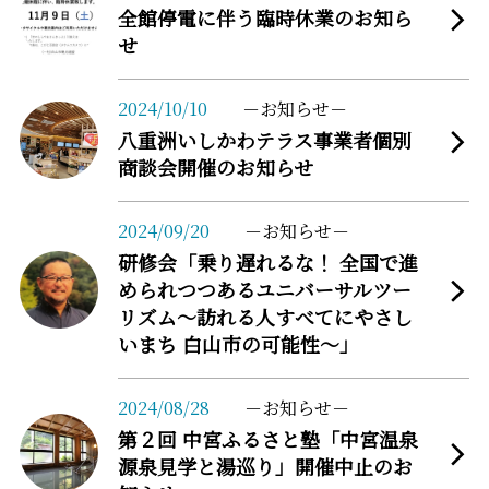
全館停電に伴う臨時休業のお知ら
せ
more
2024/10/10
お知らせ
八重洲いしかわテラス事業者個別
商談会開催のお知らせ
more
2024/09/20
お知らせ
研修会「乗り遅れるな！ 全国で進
められつつあるユニバーサルツー
リズム～訪れる人すべてにやさし
いまち 白山市の可能性～」
more
2024/08/28
お知らせ
第２回 中宮ふるさと塾「中宮温泉
源泉見学と湯巡り」開催中止のお