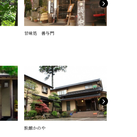
甘味処 善与門
おはぎ屋
旅館かのや
ゲストハウスc