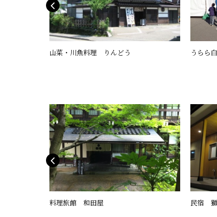
山菜・川魚料理 りんどう
うらら白
ルホテル ル
料理旅館 和田屋
民宿 