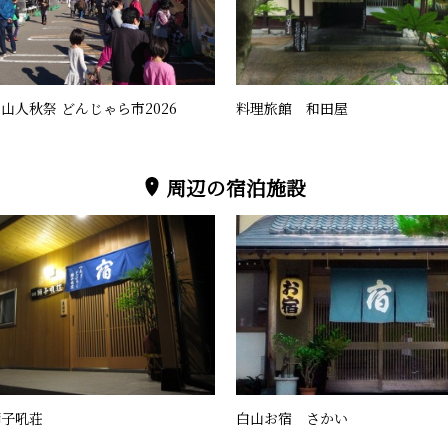
山人秋祭 どんじゃら市2026
料理旅館 和田屋
周辺の宿泊施設
獅子吼荘
白山お宿 さかい