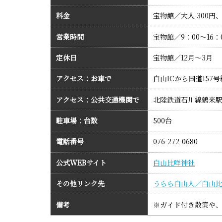
料金
宝物館／大人 300円
営業時間
宝物館／9：00～16：0
定休日
宝物館／12月～3月
アクセス：お車で
白山ICから国道157
アクセス：公共交通機関で
北陸鉄道石川線鶴来駅
駐車場：台数
500台
電話番号
076-272-0680
公式WEBサイト
白山比咩神社
その他リンク先
うらら白山人／白山比
備考
※ガイド付き散策や、神