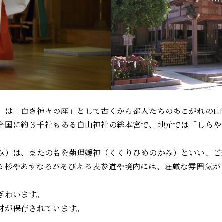
）は「白き神々の座」として古くから都人たちのあこがれの山
全国に約３千社もある白山神社の総本宮で、地元では「しらや
み）は、またの名を菊理媛神（くくりひめのかみ）といい、ご
る杉やあすなろがそびえる表参道や境内には、荘厳な雰囲気が
ぎわいます。
財が保存されています。