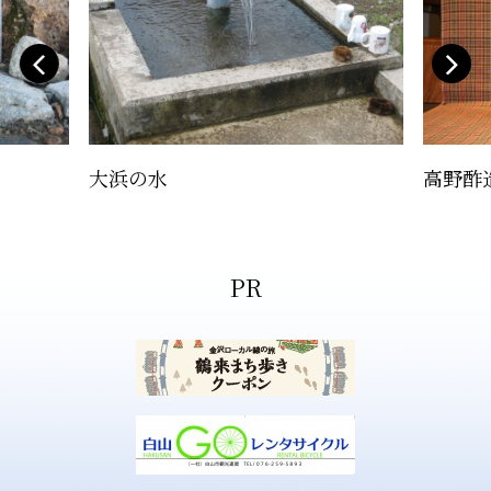
大浜の水
高野酢