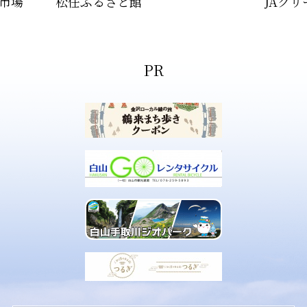
ん市場
松任ふるさと館
JAグ