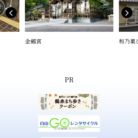
金劔宮
和乃菓