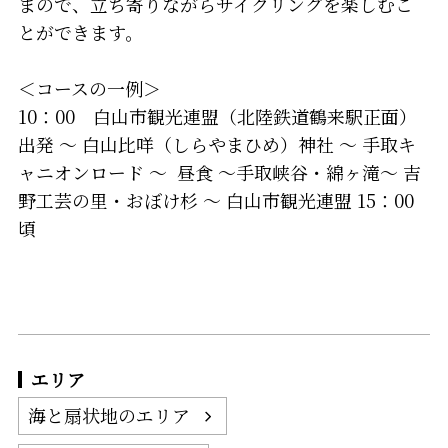
まので、立ち寄りながらサイクリングを楽しむこ
とができます。
＜コースの一例＞
10：00 白山市観光連盟（北陸鉄道鶴来駅正面）
出発 ～ 白山比咩（しらやまひめ）神社 ～ 手取キ
ャニオンロード ～ 昼食 ～手取峡谷・綿ヶ滝～ 吉
野工芸の里・おぼけ杉 ～ 白山市観光連盟 15：00
頃
エリア
海と扇状地のエリア