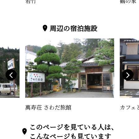
若竹
鶴の家
周辺の宿泊施設
萬寿荘 さわだ旅館
カフェ
このページを見ている人は、
こんなページも見ています