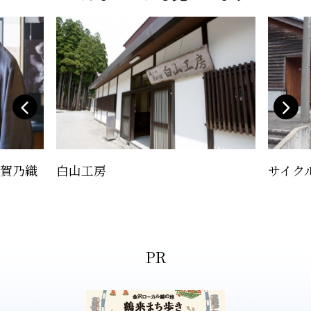
加賀乃織
白山工房
サイク