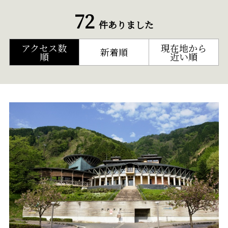
72
件ありました
アクセス数
現在地から
新着順
順
近い順