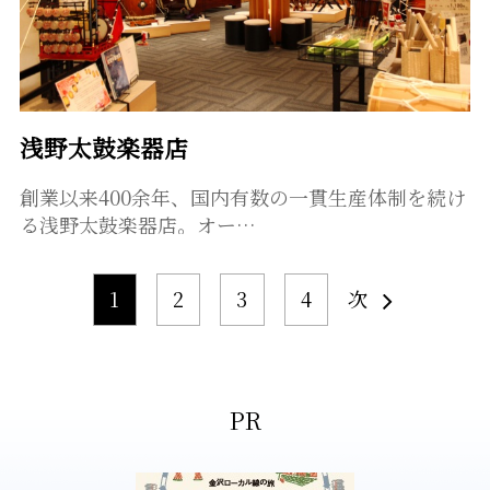
浅野太鼓楽器店
創業以来400余年、国内有数の一貫生産体制を続け
る浅野太鼓楽器店。オー…
1
2
3
4
次