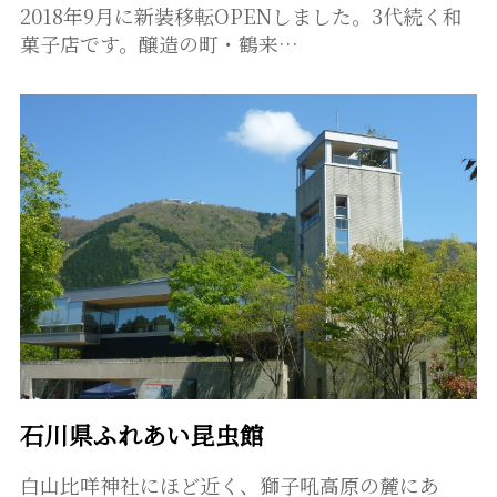
2018年9月に新装移転OPENしました。3代続く和
菓子店です。醸造の町・鶴来…
石川県ふれあい昆虫館
白山比咩神社にほど近く、獅子吼高原の麓にあ