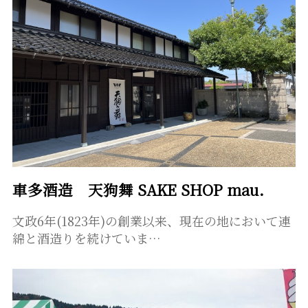
車多酒造 天狗舞 SAKE SHOP mau.
文政6年(1823年)の創業以来、現在の地において連
綿と酒造りを続けていま…