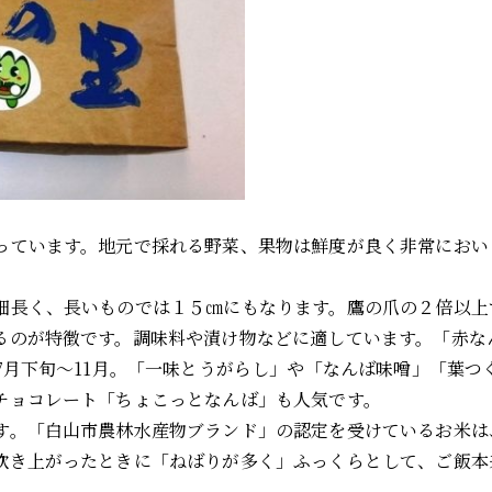
っています。地元で採れる野菜、果物は鮮度が良く非常におい
細長く、長いものでは１５㎝にもなります。鷹の爪の２倍以上
るのが特徴です。調味料や漬け物などに適しています。「赤な
7月下旬～11月。「一味とうがらし」や「なんば味噌」「葉つ
チョコレート「ちょこっとなんば」も人気です。
す。「白山市農林水産物ブランド」の認定を受けているお米は
炊き上がったときに「ねばりが多く」ふっくらとして、ご飯本