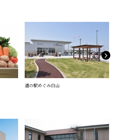
道の駅めぐみ白山
むつぼしマ