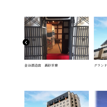
ートウェイ
金谷酒造店 高砂茶寮
グランド