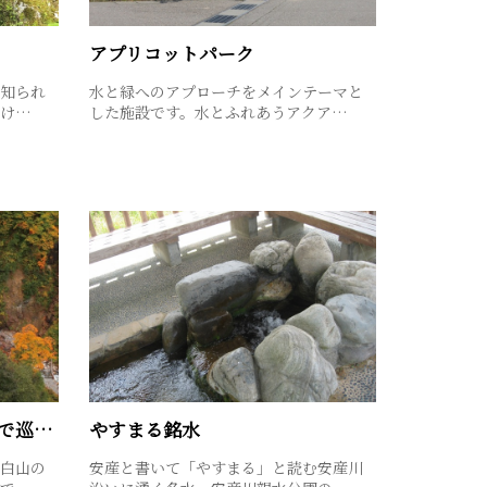
アプリコットパーク
知られ
水と緑へのアプローチをメインテーマと
続け…
した施設です。水とふれあうアクア…
美景２日コース ＜タクシーで巡る 金沢・白山＞
やすまる銘水
白山の
安産と書いて「やすまる」と読む安産川