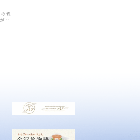
）の頃、
とが…