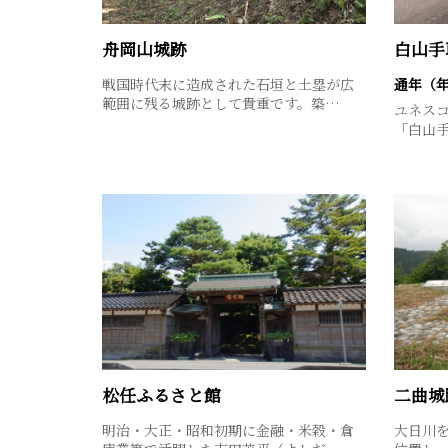
舟岡山城跡
白山手
戦国時代末に造成された石垣と土塁が広
通年（
範囲に残る城跡として貴重です。築…
ユネス
「白山
松任ふるさと館
二曲城
明治・大正・昭和初期に金融・米穀・倉
大日川