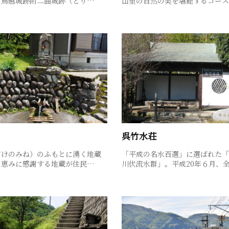
、鳥越城跡附二曲城跡（とり…
山里の自然の美を堪能するコー
呉竹水荘
だけのみね）のふもとに湧く地蔵
「平成の名水百選」に選ばれた「
の恵みに感謝する地蔵が住民…
川伏流水群」。平成20年６月、