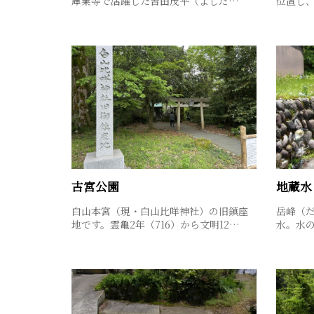
庫業等で活躍した吉田茂平（よしだ…
位置し
古宮公園
地蔵水
白山本宮（現・白山比咩神社）の旧鎮座
岳峰（
地です。霊亀2年（716）から文明12…
水。水