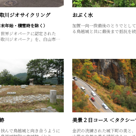
取川ジオサイクリング
おぶく水
年末年始・積雪時を除く）
加賀一向一揆最後のとりでとして
る鳥越城と共に最後まで抵抗を
コ世界ジオパークに認定された
手取川ジオパーク」を、白山市…
跡
を挟んで鳥越城と向き合うように
金沢の洗練された城下町の美と、