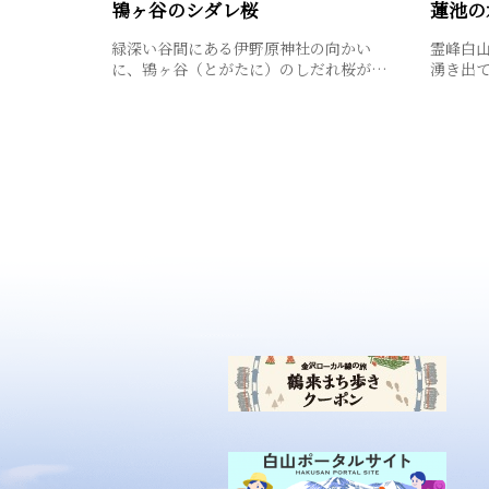
鴇ヶ谷のシダレ桜
蓮池の
緑深い谷間にある伊野原神社の向かい
霊峰白
に、鴇ヶ谷（とがたに）のしだれ桜が…
湧き出