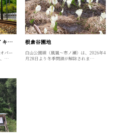
HAKUSAN GEO JOURNEY キャンペーン
根倉谷園地
オパー
白山公園線（風嵐～市ノ瀬）は、2026年4
て、…
月28日より冬季閉鎖が解除されま…