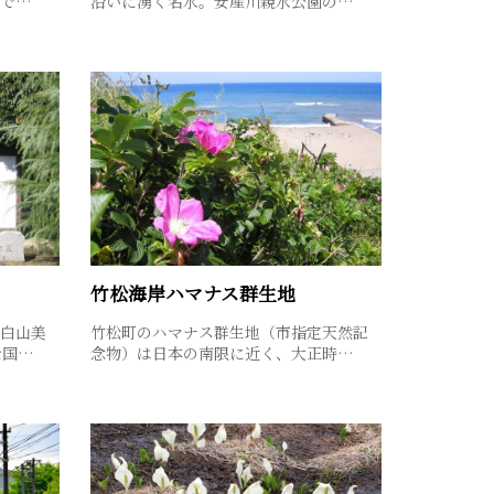
スで…
沿いに湧く名水。安産川親水公園の…
竹松海岸ハマナス群生地
白山美
竹松町のハマナス群生地（市指定天然記
全国…
念物）は日本の南限に近く、大正時…