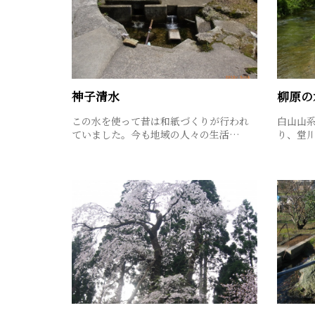
神子清水
柳原の
この水を使って昔は和紙づくりが行われ
白山山
ていました。今も地域の人々の生活…
り、堂