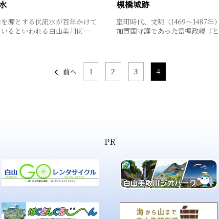
水
槻橋城跡
山を源とする伏流水が百年かけて
室町時代、文明（1469～1487年
ているといわれる白山美川伏…
加賀国守護であった富樫政親（
前へ
1
2
3
4