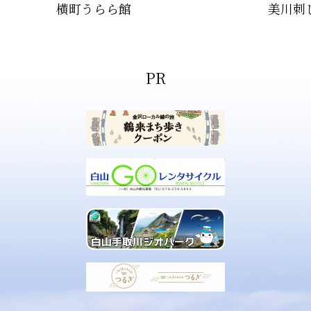
横町うらら館
美川刺