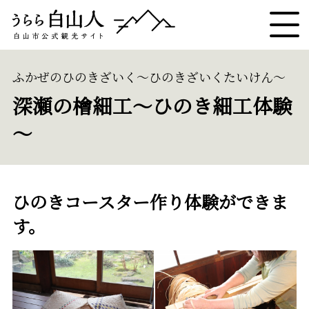
ふかぜのひのきざいく～ひのきざいくたいけん～
深瀬の檜細工～ひのき細工体験
～
ひのきコースター作り体験ができま
す。