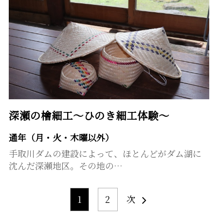
深瀬の檜細工～ひのき細工体験～
通年（月・火・木曜以外）
手取川ダムの建設によって、ほとんどがダム湖に
沈んだ深瀬地区。その地の…
1
2
次