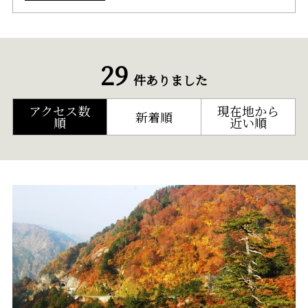
29
件ありました
アクセス数
現在地から
新着順
順
近い順