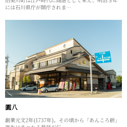
には石川県庁が開庁されま…
圓八
創業元文2年(1737年)。その頃から「あんころ餅」
誕生にまつわる昔話が伝…