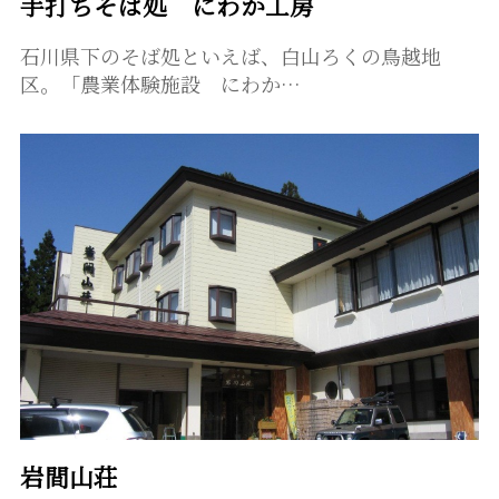
手打ちそば処 にわか工房
石川県下のそば処といえば、白山ろくの鳥越地
区。「農業体験施設 にわか…
岩間山荘