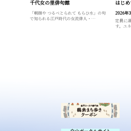
千代女の里俳句館
「朝顔や つるべとられて もらひ水」の句
2026年
で知られる江戸時代の女流俳人・…
定員に
す。ユ