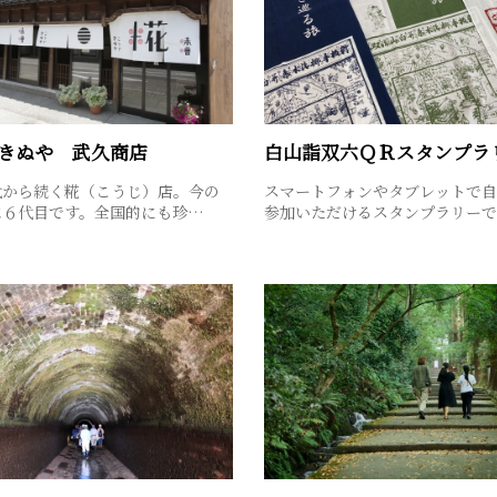
きぬや 武久商店
白山詣双六ＱＲスタンプラ
代から続く糀（こうじ）店。今の
スマートフォンやタブレットで自
は６代目です。全国的にも珍…
参加いただけるスタンプラリー