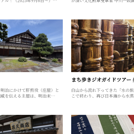
アル！（2025年9月6日～）…
が深い文化勲章受章者 中川一政
まち歩きジオガイドツアー 
ら明治にかけて肝煎役（庄屋）と
白山から流れ下ってきた「水の旅
権威を伝える主屋は、明治末…
こで終わり、再び日本海から水