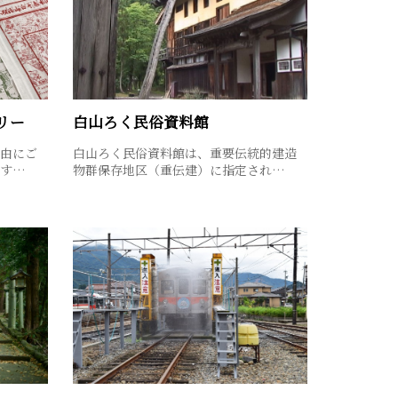
リー
白山ろく民俗資料館
由にご
白山ろく民俗資料館は、重要伝統的建造
です…
物群保存地区（重伝建）に指定され…