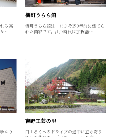
横町うらら館
れる高
横町うらら館は、およそ190年前に建てら
15…
れた商家です。江戸時代は加賀藩…
吉野工芸の里
ゆかり
白山ろくへのドライブの途中に立ち寄り