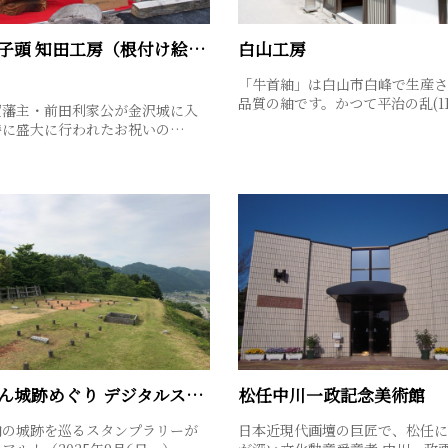
加賀獅子頭 知田工房（根付け絵付け体験）
白山工房
「牛首紬」は白山市白峰で生産さ
品質の紬です。かつて平治の乱(1
賀藩主・前田利家公が金沢城に入
時に盛大に行われたお祝いの…
はくさん城跡めぐり デジタルスタンプラリー
松任中川一政記念美術館
内の城跡を巡るスタンプラリーが
日本近現代画壇の巨匠で、松任に