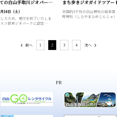
はじめての白山手取川ジオパークツアー ～水が育んだ歴史と美…
まち歩きジオガイドツアー 
3月14日（土）
全国約3千社の白山神社の総本宮
咩神社（しらやまひめじんじゃ
達したため、受付を終了いたしま
ネスコ世界ジオパークに認定…
前へ
1
2
3
4
次へ