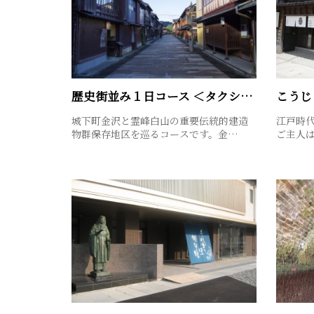
歴史街並み１日コース ＜タクシーで巡る 金沢・白山＞
こうじ
城下町金沢と霊峰白山の重要伝統的建造
江戸時
物群保存地区を巡るコースです。金…
ご主人