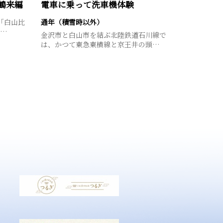
鶴来編
電車に乗って洗車機体験
「白山比
通年（積雪時以外）
）…
金沢市と白山市を結ぶ北陸鉄道石川線で
は、かつて東急東横線と京王井の頭…