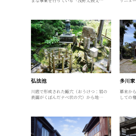
まな事業を行っている「浅野太鼓文…
リニュー
弘法池
多川家
川底で形成された甌穴（おうけつ：岩の
幕末か
表面がくぼんだナべ状の穴）から地…
しての