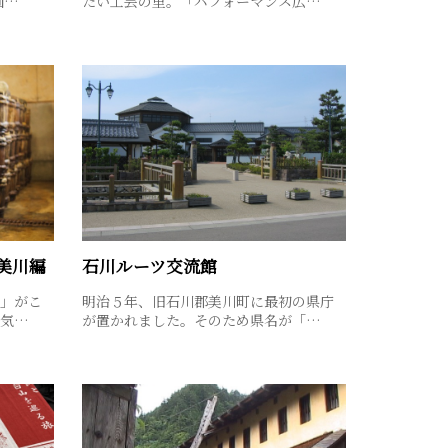
画…
たい工芸の里。「パフォーマンス広…
美川編
石川ルーツ交流館
」がこ
明治５年、旧石川郡美川町に最初の県庁
蒸気…
が置かれました。そのため県名が「…