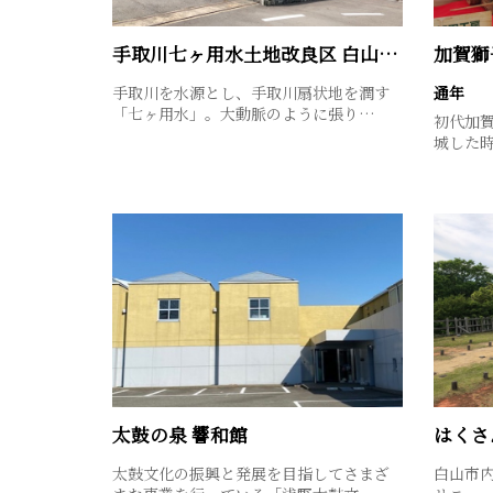
手取川七ヶ用水土地改良区 白山管理センター
手取川を水源とし、手取川扇状地を潤す
通年
「七ヶ用水」。大動脈のように張り…
初代加
城した
太鼓の泉 響和館
太鼓文化の振興と発展を目指してさまざ
白山市