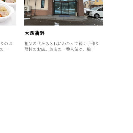
大西蒲鉾
りのお
祖父の代から３代にわたって続く手作り
の…
蒲鉾のお店。お店の一番人気は、職…