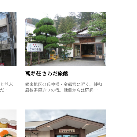
萬寿荘 さわだ旅館
と並ぶ
鶴来地区の氏神様・金劔宮に近く、純和
番だ…
風数寄屋造りの宿。縁側からは野趣…