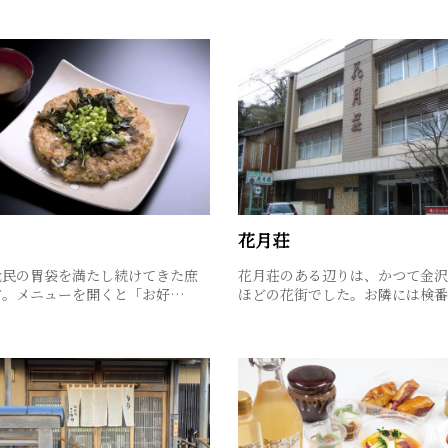
花月荘
元民の胃袋を満たし続けてきた庶
花月荘のある辺りは、かつて金沢
方。メニューを開くと「お好…
ほどの花街でした。お隣には検