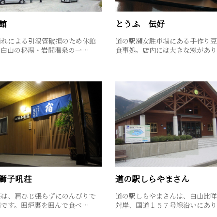
館
とうふ 伝好
崩れによる引湯管破損のため休館
道の駅瀬女駐車場にある手作り豆
。白山の秘湯・岩間温泉の一…
食事処。店内には大きな窓があ
獅子吼荘
道の駅しらやまさん
荘は、肩ひじ張らずにのんびりで
道の駅しらやまさんは、白山比咩
宿です。囲炉裏を囲んで食べ…
対岸、国道１５７号線沿いにあ