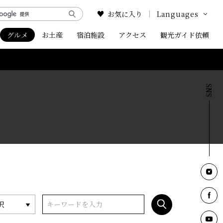
お気に入り
Languages
グルメ
お土産
宿泊施設
アクセス
Google Translate
観光ガイド依頼
English
中文简体
中文繁体
한국어
択