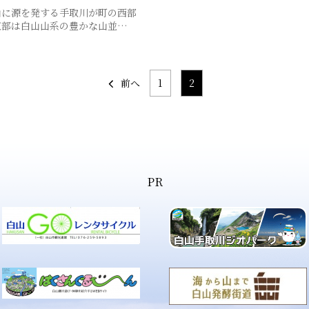
山に源を発する手取川が町の西部
東部は白山山系の豊かな山並…
前へ
1
2