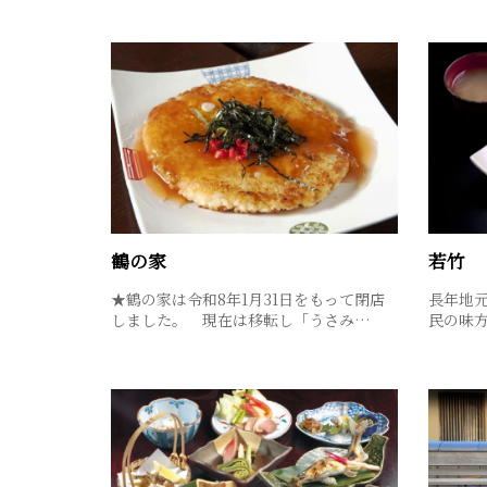
鶴の家
若竹
★鶴の家は令和8年1月31日をもって閉店
長年地
しました。 現在は移転し「うさみ…
民の味