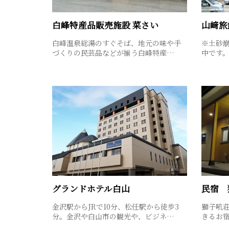
白峰特産品販売施設 菜さい
山﨑旅
白峰温泉総湯のすぐそば、地元の味や手
※土砂
づくりの民芸品などが揃う白峰特産…
中です
グランドホテル白山
民宿 
金沢駅からJRで10分、松任駅から徒歩3
獅子吼
分。金沢や白山市の観光や、ビジネ…
きるお