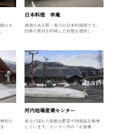
日本料理 幸庵
腐のお
漁港のある町・美川の日本料理店です。
り、…
四季の素材を吟味した料理を提供し…
河内地場産業センター
神社の
地元で採れた新鮮な野菜や特産品を販売
りま…
しています。センター内の「お食事…