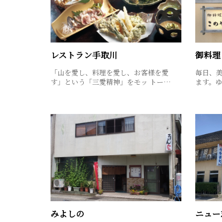
レストラン手取川
御料理
「山を愛し、料理を愛し、お客様を愛
毎日、
す」という「三愛精神」をモッ トー…
ます。
みよしの
ニュー