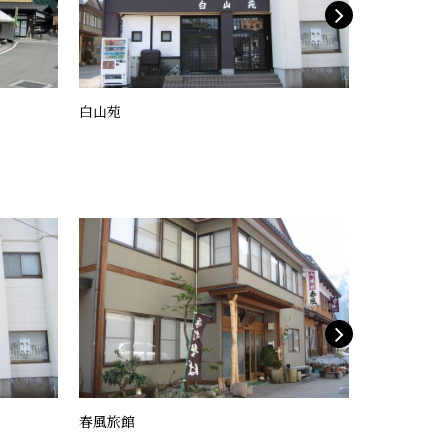
白山苑
雪だるまカ
春風旅館
民宿 はくれ