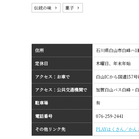
伝統の味
菓子
住所
石川県白山市白峰ハ1
定休日
木曜日、年末年始
アクセス：お車で
白山ICから国道157
アクセス：公共交通機関で
加賀白山バス白峰・
駐車場
有
電話番号
076-259-2441
その他リンク先
PLAYはくさん／かん