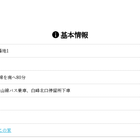
基本情報
番地1
号線を南へ80分
白山線バス乗車、白峰北口停留所下車
この家