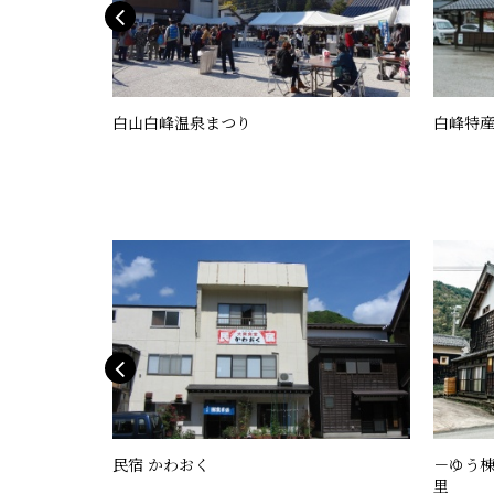
白山白峰温泉まつり
白峰特産
民宿 かわおく
－ゆう棟
里