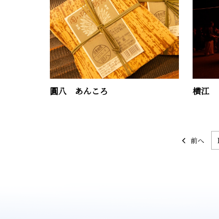
圓八 あんころ
横江
前へ