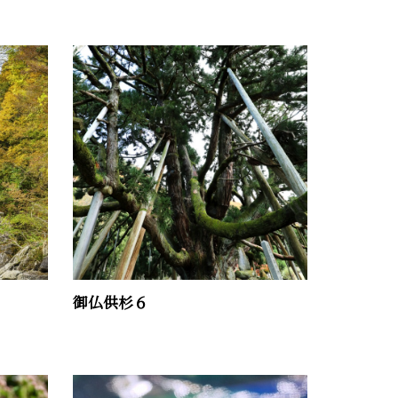
御仏供杉６