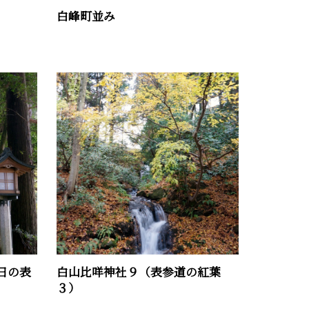
白峰町並み
日の表
白山比咩神社９（表参道の紅葉
３）