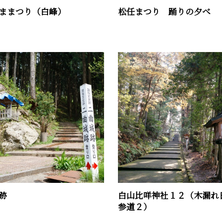
ままつり（白峰）
松任まつり 踊りの夕べ
跡
白山比咩神社１２（木漏れ
参道２）