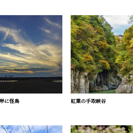
岸に怪鳥
紅葉の手取峡谷