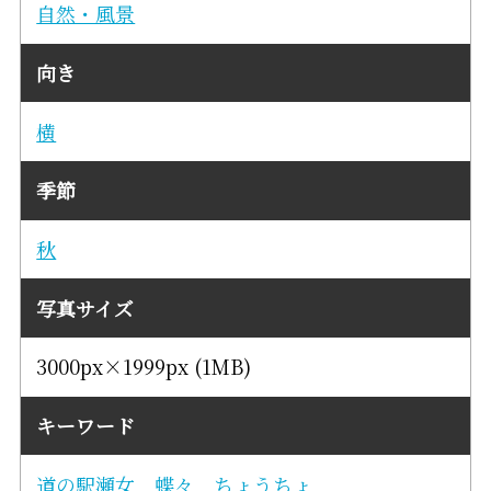
自然・風景
向き
横
季節
秋
写真サイズ
3000px×1999px (1MB)
キーワード
道の駅瀬女
蝶々
ちょうちょ