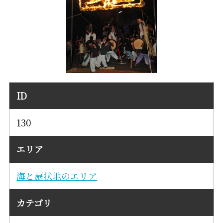
ID
130
エリア
海と扇状地のエリア
カテゴリ