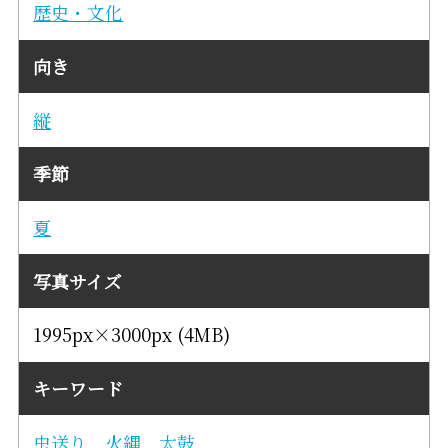
歴史・文化
向き
縦
季節
夏
写真サイズ
1995px×3000px (4MB)
キーワード
虫送り
火縄
太鼓