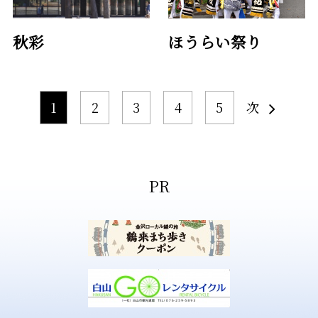
秋彩
ほうらい祭り
1
2
3
4
5
次