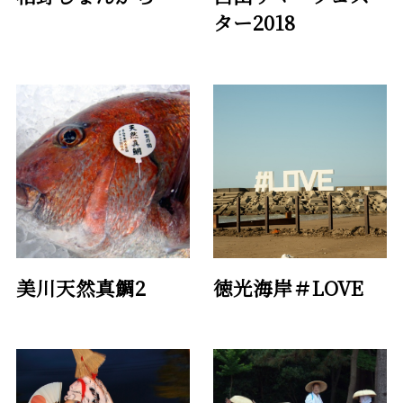
ター2018
美川天然真鯛2
徳光海岸＃LOVE