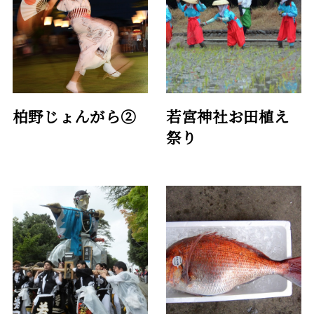
柏野じょんがら②
若宮神社お田植え
祭り