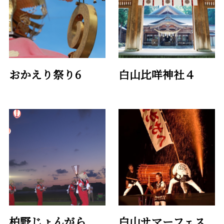
おかえり祭り6
白山比咩神社４
柏野じょんがら
白山サマーフェス