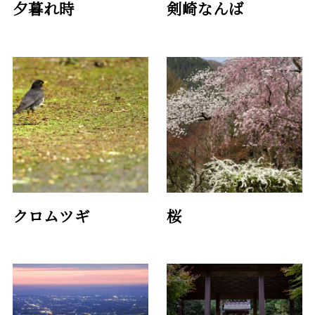
夕暮れ時
剣崎なんば
クロムツギ
桜