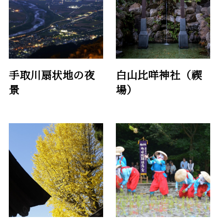
手取川扇状地の夜
白山比咩神社（禊
景
場）