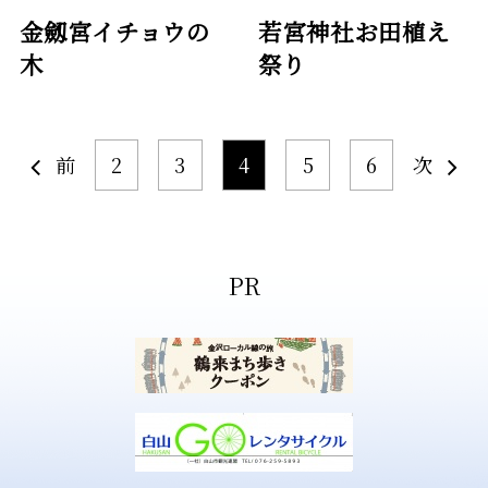
金劔宮イチョウの
若宮神社お田植え
木
祭り
前
2
3
4
5
6
次