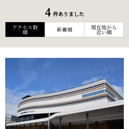
4
件ありました
アクセス数
現在地から
新着順
順
近い順