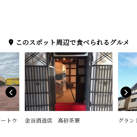
このスポット周辺で食べられるグルメ
ゲートウ
金谷酒造店 高砂茶寮
グラン