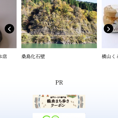
本店
桑島化石壁
横山く