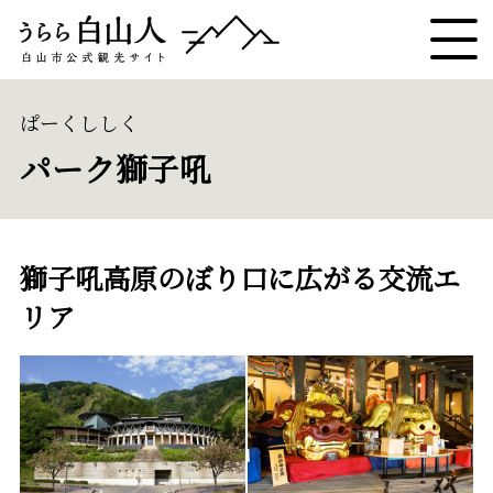
ぱーくししく
パーク獅子吼
獅子吼高原のぼり口に広がる交流エ
リア