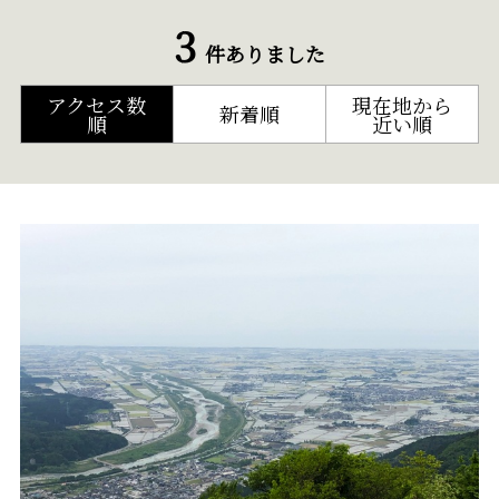
3
件ありました
アクセス数
現在地から
新着順
順
近い順