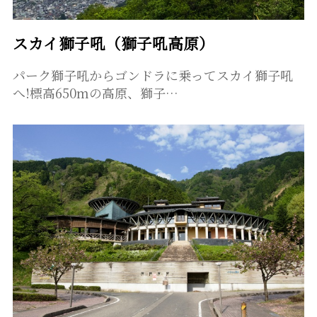
スカイ獅子吼（獅子吼高原）
パーク獅子吼からゴンドラに乗ってスカイ獅子吼
へ!標高650mの高原、獅子…