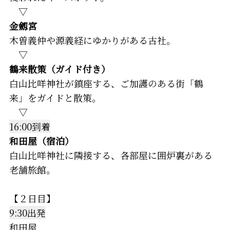
▽
金劔宮
木曽義仲や源義経にゆかりがある古社。
▽
鶴来散策（ガイド付き）
白山比咩神社が鎮座する、ご加護のある街「鶴
来」をガイドと散策。
▽
16:00到着
和田屋（宿泊）
白山比咩神社に隣接する、各部屋に囲炉裏がある
老舗旅館。
【２日目】
9:30出発
和田屋