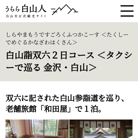
しらやまもうですごろくふつかこーす ＜たくしー
でめぐるかなざわはくさん＞
白山詣双六２日コース ＜タクシ
ーで巡る 金沢・白山＞
双六に記された白山参詣道を巡り、
老舗旅館「和田屋」で１泊。