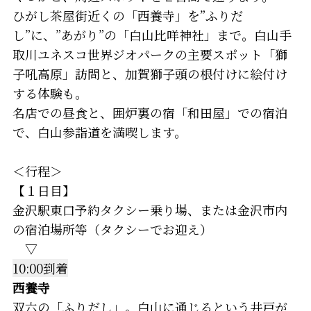
ひがし茶屋街近くの「西養寺」を”ふりだ
し”に、”あがり”の「白山比咩神社」まで。白山手
取川ユネスコ世界ジオパークの主要スポット「獅
子吼高原」訪問と、加賀獅子頭の根付けに絵付け
する体験も。
名店での昼食と、囲炉裏の宿「和田屋」での宿泊
で、白山参詣道を満喫します。
＜行程＞
【１日目】
金沢駅東口予約タクシー乗り場、または金沢市内
の宿泊場所等（タクシーでお迎え）
▽
10:00到着
西養寺
双六の「ふりだし」。白山に通じるという井戸が