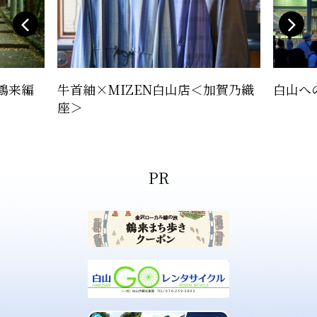
鶴来編
牛首紬×MIZEN白山店＜加賀乃織
白山へ
座＞