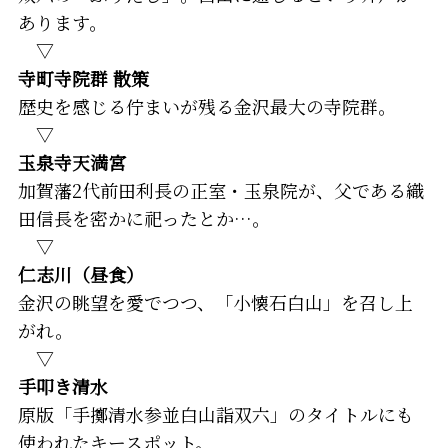
あります。
▽
寺町寺院群 散策
歴史を感じる佇まいが残る金沢最大の寺院群。
▽
玉泉寺天満宮
加賀藩2代前田利長の正室・玉泉院が、父である織
田信長を密かに祀ったとか…。
▽
仁志川（昼食）
金沢の眺望を愛でつつ、「小懐石白山」を召し上
がれ。
▽
手叩き清水
原版「手擲清水参並白山詣双六」のタイトルにも
使われたキースポット。