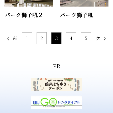
パーク獅子吼２
パーク獅子吼
前
1
2
3
4
5
次