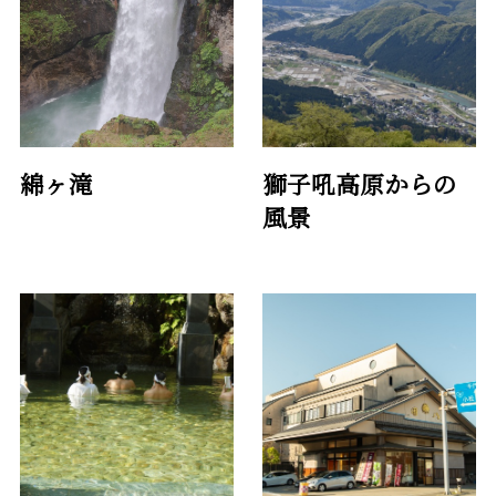
綿ヶ滝
獅子吼高原からの
風景