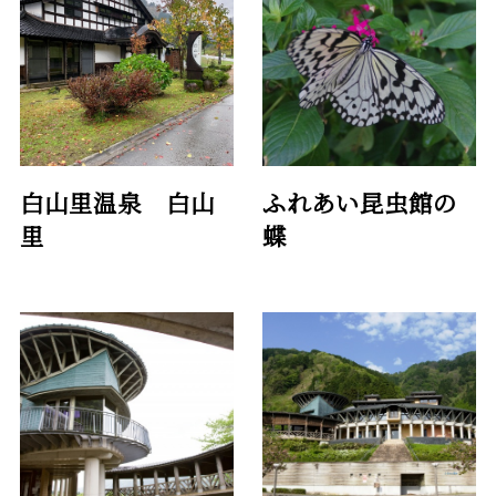
白山里温泉 白山
ふれあい昆虫館の
里
蝶