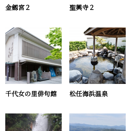
金劔宮２
聖興寺２
千代女の里俳句館
松任海浜温泉