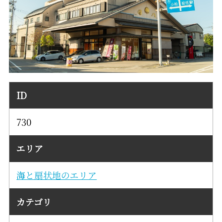
ID
730
エリア
海と扇状地のエリア
カテゴリ