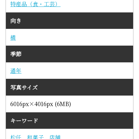
特産品（食・工芸）
向き
横
季節
通年
写真サイズ
6016px×4016px (6MB)
キーワード
松任
和菓子
店舗