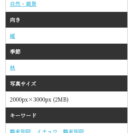
自然・風景
向き
縦
季節
秋
写真サイズ
2000px×3000px (2MB)
キーワード
鶴来別院
イチョウ
鶴来別院