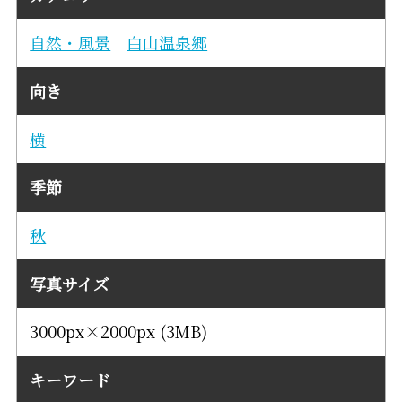
自然・風景
白山温泉郷
向き
横
季節
秋
写真サイズ
3000px×2000px (3MB)
キーワード