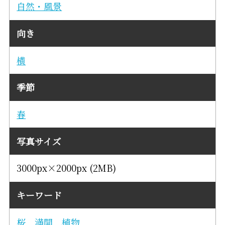
自然・風景
向き
横
季節
春
写真サイズ
3000px×2000px (2MB)
キーワード
桜
満開
植物