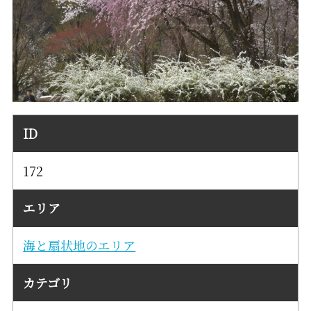
ID
172
エリア
海と扇状地のエリア
カテゴリ