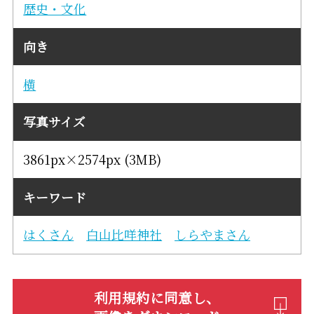
歴史・文化
向き
横
写真サイズ
3861px×2574px (3MB)
キーワード
はくさん
白山比咩神社
しらやまさん
利用規約に同意し、