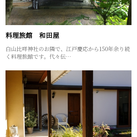
料理旅館 和田屋
白山比咩神社のお隣で、江戸慶応から150年余り続
く料理旅館です。代々伝…