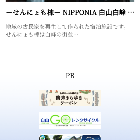
－せんにょも棟－ NIPPONIA 白山白峰 奥山人の里
地域の古民家を再生して作られた宿泊施設です。
せんにょも棟は白峰の街並…