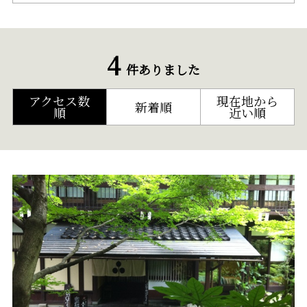
4
件ありました
アクセス数
現在地から
新着順
順
近い順