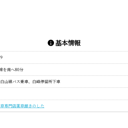
基本情報
9
号線を南へ80分
、白山線バス乗車、白峰停留所下車
薬草専門店薬草館きのした