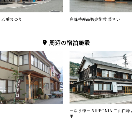
 若葉まつり
白峰特産品販売施設 菜さい
周辺の宿泊施設
館
－ゆう棟－ NIPPONIA 白山白峰
里