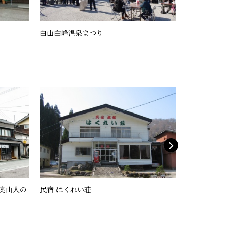
白山白峰温泉まつり
雪だるまカ
 奥山人の
民宿 はくれい荘
－せんにょも棟
山人の里