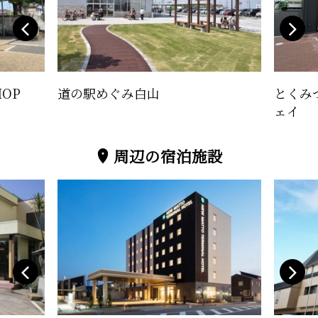
HOP
道の駅めぐみ白山
とくみつ
ェイ
周辺の宿泊施設