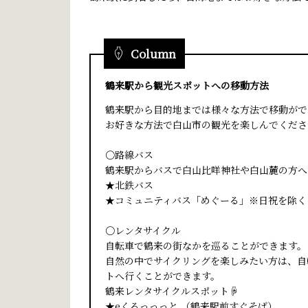
Column
鶴来駅から観光スポットへの移動方法
鶴来駅から目的地までは様々な方法で移動がで
お好きな方法で白山市の観光を楽しんでくださ
〇路線バス
鶴来駅からバスで白山比咩神社や白山麓の方へ
★北鉄バス
★コミュニティバス「めぐーる」※日祝を除く
〇レンタサイクル
自転車で鶴来の街なかを巡ることができます。
自然の中でサイクリングを楽しみたい方は、自
トへ行くことができます。
鶴来レンタサイクルスポット☟
★eくるっっっと （鶴来駅前すぐそば）