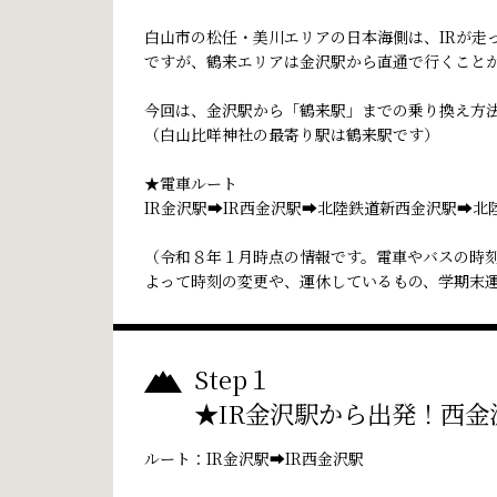
白山市の松任・美川エリアの日本海側は、IRが走
ですが、鶴来エリアは金沢駅から直通で行くこと
今回は、金沢駅から「鶴来駅」までの乗り換え方法
（白山比咩神社の最寄り駅は鶴来駅です）
★電車ルート
IR金沢駅➡IR西金沢駅➡北陸鉄道新西金沢駅➡北
（令和８年１月時点の情報です。電車やバスの時
よって時刻の変更や、運休しているもの、学期末
Step１
★IR金沢駅から出発！西金
ルート：IR金沢駅➡IR西金沢駅