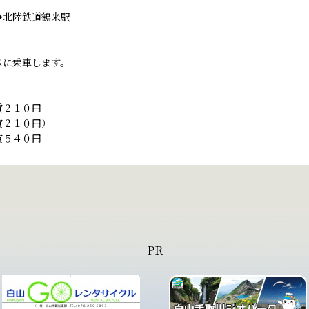
➡北陸鉄道鶴来駅
スに乗車します。
賃２１０円
賃２１０円）
賃５４０円