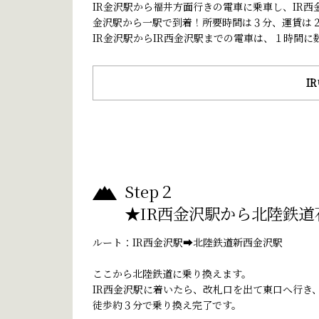
IR金沢駅から福井方面行きの電車に乗車し、IR西
金沢駅から一駅で到着！所要時間は３分、運賃は
IR金沢駅からIR西金沢駅までの電車は、１時間に
I
Step２
★IR西金沢駅から北陸鉄
ルート：IR西金沢駅➡北陸鉄道新西金沢駅
ここから北陸鉄道に乗り換えます。
IR西金沢駅に着いたら、改札口を出て東口へ行き
徒歩約３分で乗り換え完了です。