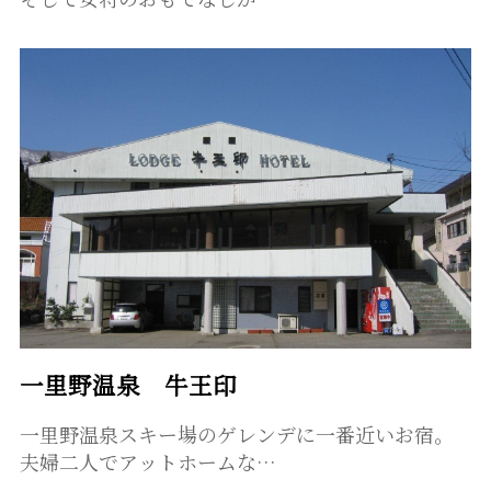
一里野温泉 牛王印
一里野温泉スキー場のゲレンデに一番近いお宿。
夫婦二人でアットホームな…