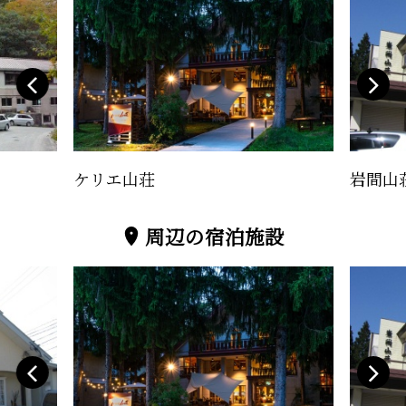
ケリエ山荘
岩間山
周辺の宿泊施設