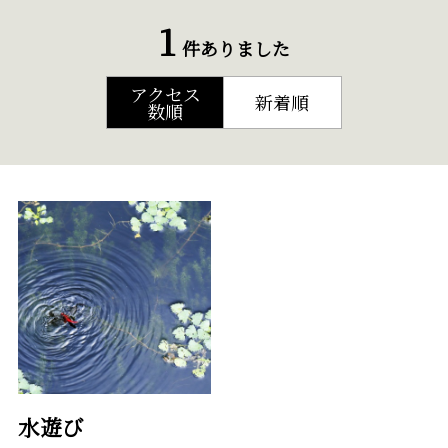
1
件ありました
アクセス
新着順
数順
水遊び