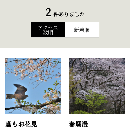
2
件ありました
アクセス
新着順
数順
鳶もお花見
春爛漫