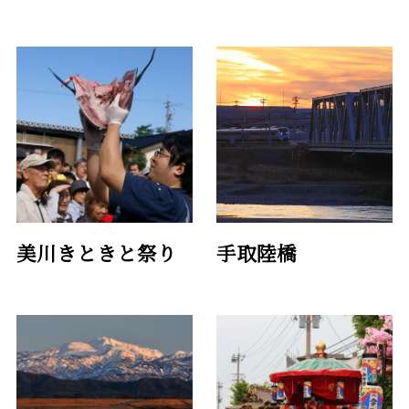
美川きときと祭り
手取陸橋