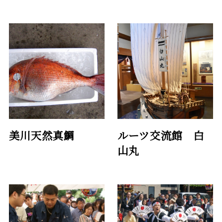
美川天然真鯛
ルーツ交流館 白
山丸