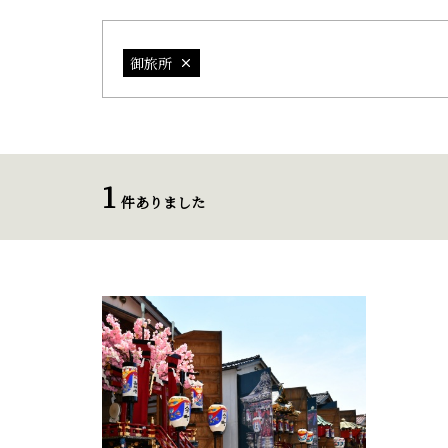
御旅所
1
件ありました