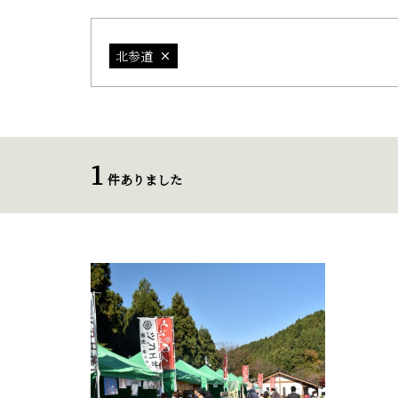
北参道
1
件ありました