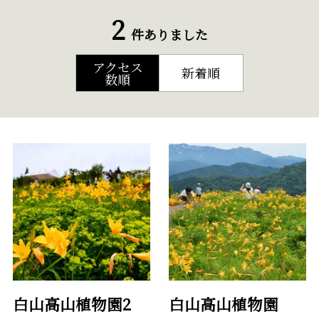
2
件ありました
アクセス
新着順
数順
白山高山植物園2
白山高山植物園