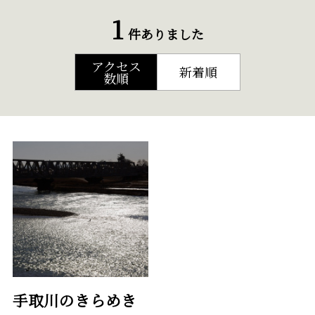
1
件ありました
アクセス
新着順
数順
手取川のきらめき