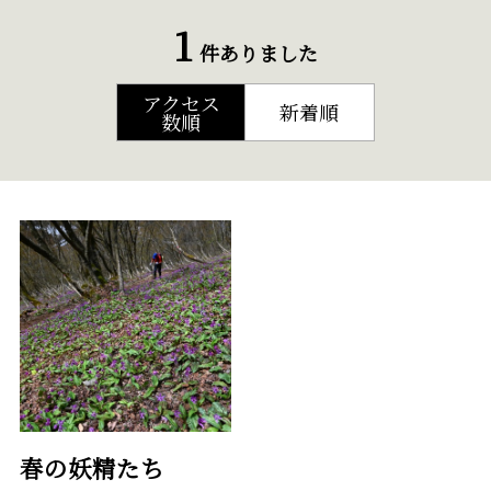
1
件ありました
アクセス
新着順
数順
春の妖精たち