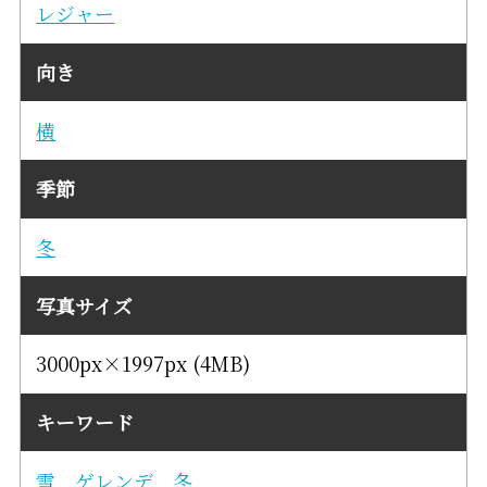
レジャー
向き
横
季節
冬
写真サイズ
3000px×1997px (4MB)
キーワード
雪
ゲレンデ
冬